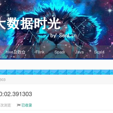
hive及数仓
Flink
Spark
Java
Scala
303
02.391303
0次浏览
已收录