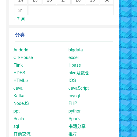
31
« 7 月
分类
Andorid
bigdata
ClikHouse
excel
Flink
Hbase
HDFS
hive及数仓
HTML5
IOS
Java
JavaScript
Kafka
mysql
NodeJS
PHP
ppt
python
Scala
Spark
sql
书籍分享
其他交流
推荐