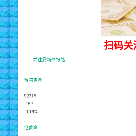
扫码关
前往最新情报站
台湾黄金
92315
-152
-0.16%
伦敦金