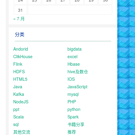
31
« 7 月
分类
Andorid
bigdata
ClikHouse
excel
Flink
Hbase
HDFS
hive及数仓
HTML5
IOS
Java
JavaScript
Kafka
mysql
NodeJS
PHP
ppt
python
Scala
Spark
sql
书籍分享
其他交流
推荐