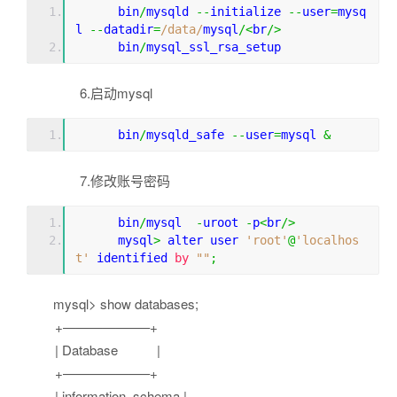
      bin
/
mysqld 
--
initialize 
--
user
=
mysq
l 
--
datadir
=
/data/
mysql
/<
br
/>
      bin
/
mysql_ssl_rsa_setup
6.启动mysql
      bin
/
mysqld_safe 
--
user
=
mysql 
&
7.修改账号密码
      bin
/
mysql  
-
uroot 
-
p
<
br
/>
      mysql
>
 alter user 
'root'
@
'localhos
t'
 identified 
by
""
;
mysql> show databases;
+——————–+
| Database |
+——————–+
| information_schema |