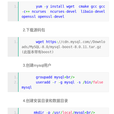
       yum 
-
y install wget  cmake gcc gcc
-
c
++
 ncurses  ncurses
-
devel  libaio
-
devel  
openssl openssl
-
devel
2.下载源码包
       wget https
:
//cdn.mysql.com//Downlo
ads/MySQL-8.0/mysql-boost-8.0.11.tar.gz      
(此版本带有boost)
3.创建mysql用户
       groupadd mysql
<
br
/>
       useradd 
-
r 
-
g mysql 
-
s 
/
bin
/
false
mysql
4.创建安装目录和数据目录
      mkdir 
-
p 
/
usr
/
local
/
mysql
<
br
/>