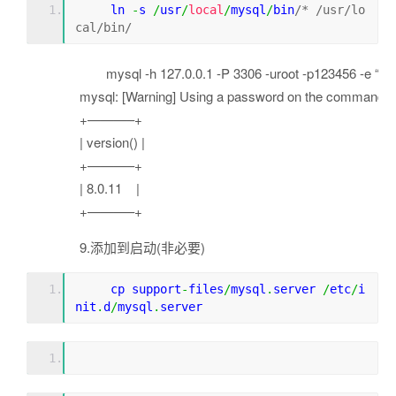
     ln 
-
s 
/
usr
/
local
/
mysql
/
bin
/* /usr/lo
cal/bin/
mysql -h 127.0.0.1 -P 3306 -uroot -p123456 -e “selec
mysql: [Warning] Using a password on the command line i
+———–+
| version() |
+———–+
| 8.0.11 |
+———–+
9.添加到启动(非必要)
     cp support
-
files
/
mysql
.
server 
/
etc
/
i
nit
.
d
/
mysql
.
server