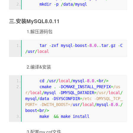
      mkdir 
-
p 
/
data
/
mysql
三.安装MySQL8.0.11
1.解压源码包
      tar 
-
zxf mysql
-
boost
-
8.0
..
tar
.
gz 
-
C 
/
usr
/
local
2.编译&安装
      cd 
/
usr
/
local
/
mysql
-
8.0
.<
br
/>
      cmake 
.
-
DCMAKE_INSTALL_PREFIX
=
/us
r/
local
/
mysql 
-
DMYSQL_DATADIR
=
/usr/
local
/
mysql
/
data 
-
DSYSCONFDIR
=
/etc -DMYSQL_TCP_
PORT= -DWITH_BOOST=/
usr
/
local
/
mysql
-
8.0
./
boost
<
br
/>
      make  
&&
 make install
3.配置my.cnf文件