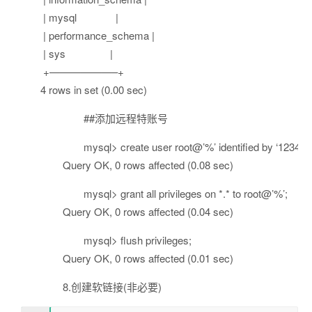
| mysql |
| performance_schema |
| sys |
+——————–+
4 rows in set (0.00 sec)
##添加远程特账号
mysql> create user root@’%’ identified by ‘123456’
Query OK, 0 rows affected (0.08 sec)
mysql> grant all privileges on *.* to root@’%’;
Query OK, 0 rows affected (0.04 sec)
mysql> flush privileges;
Query OK, 0 rows affected (0.01 sec)
8.创建软链接(非必要)