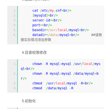
      cat 
/
etc
/
my
.
cnf
<
br
/>
[
mysqld
]<
br
/>
      server
-
id
=<
br
/>
      port
=<
br
/>
      basedir
=
/usr/
local
/
mysql
<
br
/>
      datadir
=
/data/
mysql
<
br
/>　　　 
##请根
据实际情况添加参数
4.目录权限修改
      chown 
-
R mysql
:
mysql 
/
usr
/
local
/
mys
ql
<
br
/>
      chown 
-
R mysql
:
mysql 
/
data
/
mysql
<
b
r
/>
      chmod  
/
usr
/
local
/
mysql 
-
R
<
br
/>
      chmod  
/
data
/
mysql 
-
R
5.初始化