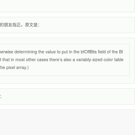
的朋友指正。原文是：
wise determining the value to put in the bfOffBits field of the BI
t in most other cases there’s also a variably-sized color table
he pixel array.）
：