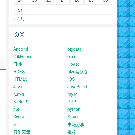
31
« 7 月
分类
Andorid
bigdata
ClikHouse
excel
Flink
Hbase
HDFS
hive及数仓
HTML5
IOS
Java
JavaScript
Kafka
mysql
NodeJS
PHP
ppt
python
Scala
Spark
sql
书籍分享
其他交流
推荐