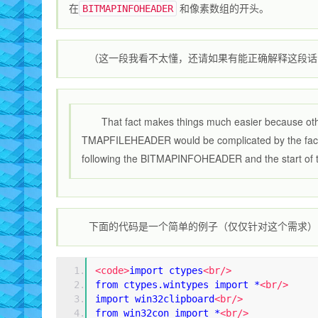
在
和像素数组的开头。
BITMAPINFOHEADER
（这一段我看不太懂，还请如果有能正确解释这段话
That fact makes things much easier because other
TMAPFILEHEADER would be complicated by the fact tha
following the BITMAPINFOHEADER and the start of t
下面的代码是一个简单的例子（仅仅针对这个需求）
<code>
import ctypes
<br/>
from ctypes.wintypes import *
<br/>
import win32clipboard
<br/>
from win32con import *
<br/>