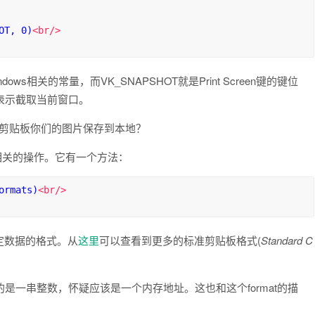
OT, 0)
<br/>
ws相关的常量，而VK_SNAPSHOT就是Print Screen键的键位
表示截取当前窗口。
将剪贴板你们的图片保存到本地？
责剪贴板相关的操作。它有一个方法：
ormats)
<br/>
定数据的格式。从
这里
可以查看到更多的标准剪贴板格式(
Standard C
是一串整数，怀疑应该是一个内存地址。这也和这个format的描