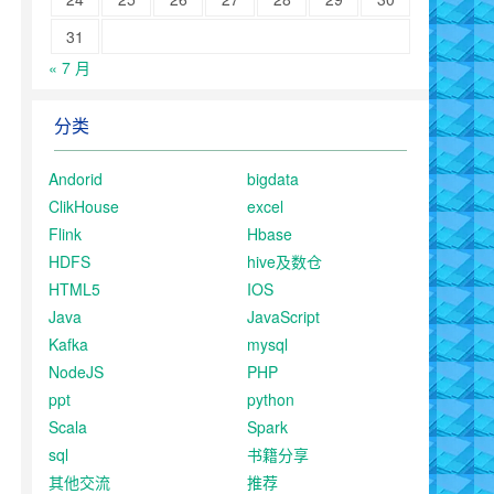
31
« 7 月
分类
Andorid
bigdata
ClikHouse
excel
Flink
Hbase
HDFS
hive及数仓
HTML5
IOS
Java
JavaScript
Kafka
mysql
NodeJS
PHP
ppt
python
Scala
Spark
sql
书籍分享
其他交流
推荐