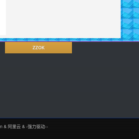
ZZOK
in
&
阿里云
&
-强力驱动--