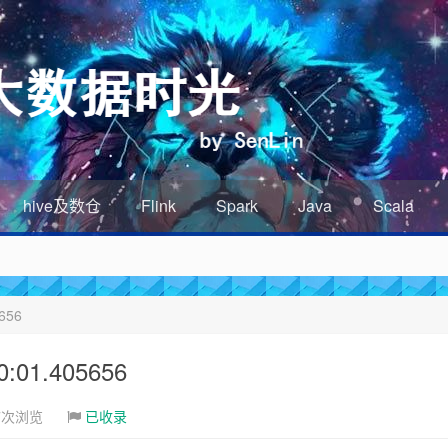
hive及数仓
Flink
Spark
Java
Scala
656
01.405656
7次浏览
已收录