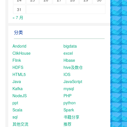
31
« 7 月
分类
Andorid
bigdata
ClikHouse
excel
Flink
Hbase
HDFS
hive及数仓
HTML5
IOS
Java
JavaScript
Kafka
mysql
NodeJS
PHP
ppt
python
Scala
Spark
sql
书籍分享
其他交流
推荐