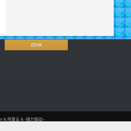
ZZOK
in
&
阿里云
&
-强力驱动--