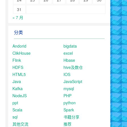
31
« 7 月
分类
Andorid
bigdata
ClikHouse
excel
Flink
Hbase
HDFS
hive及数仓
HTML5
IOS
Java
JavaScript
Kafka
mysql
NodeJS
PHP
ppt
python
Scala
Spark
sql
书籍分享
其他交流
推荐