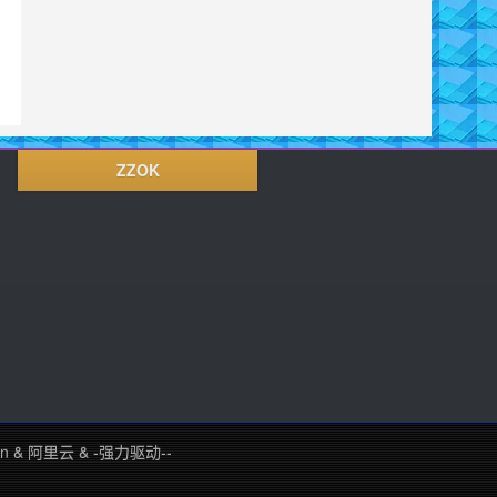
ZZOK
in
&
阿里云
&
-强力驱动--