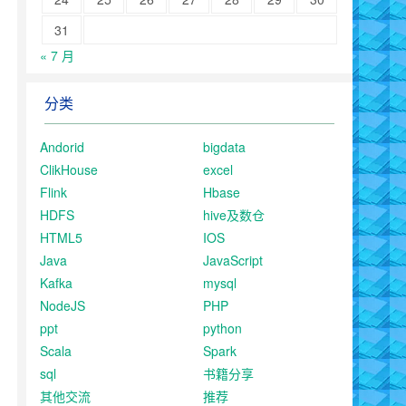
31
« 7 月
分类
Andorid
bigdata
ClikHouse
excel
Flink
Hbase
HDFS
hive及数仓
HTML5
IOS
Java
JavaScript
Kafka
mysql
NodeJS
PHP
ppt
python
Scala
Spark
sql
书籍分享
其他交流
推荐