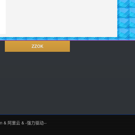
ZZOK
in
&
阿里云
&
-强力驱动--