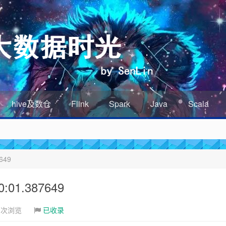
hive及数仓
Flink
Spark
Java
Scala
649
01.387649
1次浏览
已收录