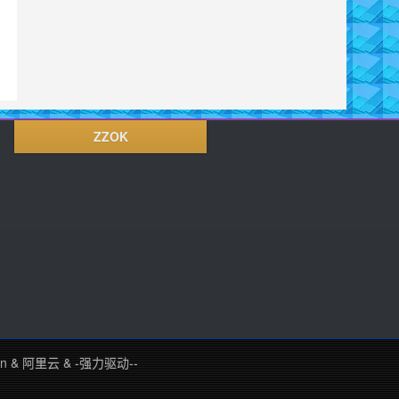
ZZOK
in
&
阿里云
&
-强力驱动--