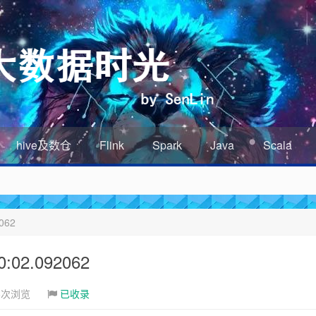
hive及数仓
Flink
Spark
Java
Scala
062
02.092062
6次浏览
已收录