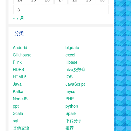
31
« 7 月
分类
Andorid
bigdata
ClikHouse
excel
Flink
Hbase
HDFS
hive及数仓
HTML5
IOS
Java
JavaScript
Kafka
mysql
NodeJS
PHP
ppt
python
Scala
Spark
sql
书籍分享
其他交流
推荐