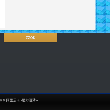
ZZOK
in
&
阿里云
&
-强力驱动--