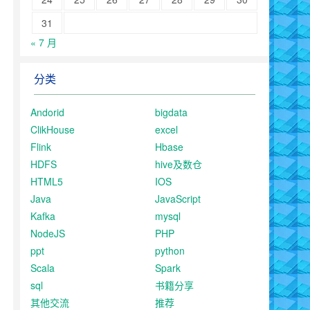
31
« 7 月
分类
Andorid
bigdata
ClikHouse
excel
Flink
Hbase
HDFS
hive及数仓
HTML5
IOS
Java
JavaScript
Kafka
mysql
NodeJS
PHP
ppt
python
Scala
Spark
sql
书籍分享
其他交流
推荐