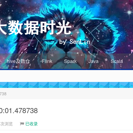
hive及数仓
Flink
Spark
Java
Scala
738
01.478738
3次浏览
已收录