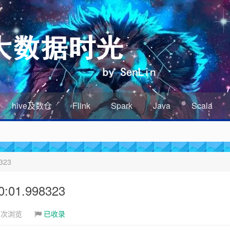
hive及数仓
Flink
Spark
Java
Scala
323
01.998323
7次浏览
已收录