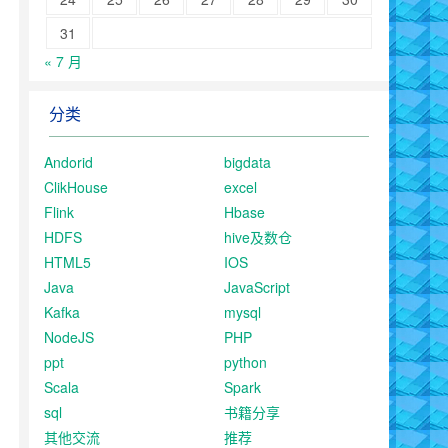
31
« 7 月
分类
Andorid
bigdata
ClikHouse
excel
Flink
Hbase
HDFS
hive及数仓
HTML5
IOS
Java
JavaScript
Kafka
mysql
NodeJS
PHP
ppt
python
Scala
Spark
sql
书籍分享
其他交流
推荐