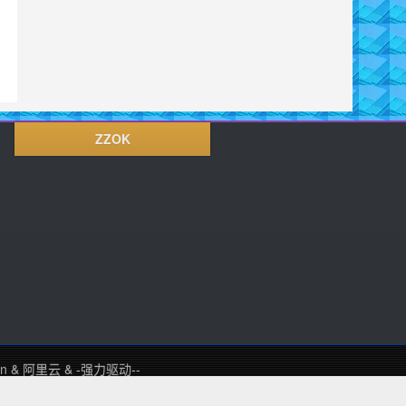
ZZOK
in
&
阿里云
&
-强力驱动--