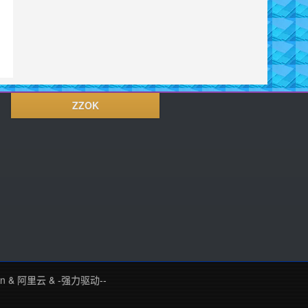
ZZOK
in
&
阿里云
&
-强力驱动--