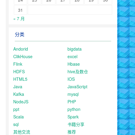
31
« 7 月
分类
Andorid
bigdata
ClikHouse
excel
Flink
Hbase
HDFS
hive及数仓
HTML5
IOS
Java
JavaScript
Kafka
mysql
NodeJS
PHP
ppt
python
Scala
Spark
sql
书籍分享
其他交流
推荐