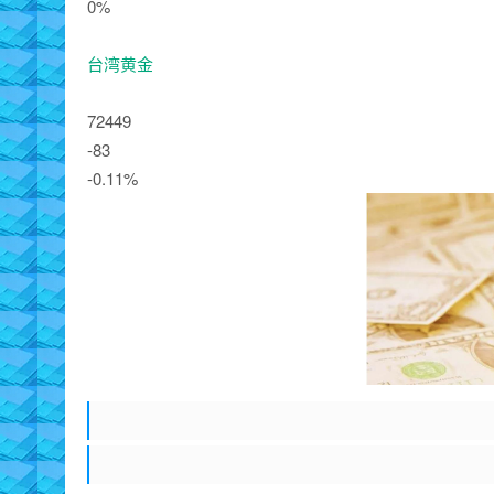
0%
台湾黄金
72449
-83
-0.11%