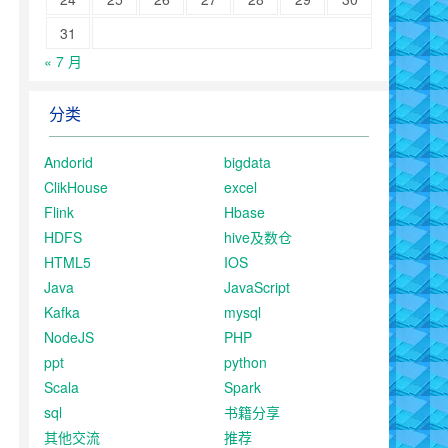
31
« 7 月
分类
Andorid
bigdata
ClikHouse
excel
Flink
Hbase
HDFS
hive及数仓
HTML5
IOS
Java
JavaScript
Kafka
mysql
NodeJS
PHP
ppt
python
Scala
Spark
sql
书籍分享
其他交流
推荐