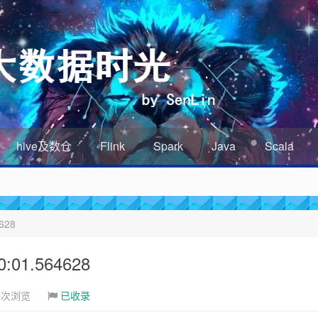
hive及数仓
Flink
Spark
Java
Scala
628
01.564628
4次浏览
已收录