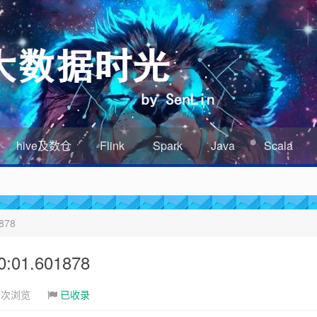
hive及数仓
Flink
Spark
Java
Scala
878
01.601878
0次浏览
已收录