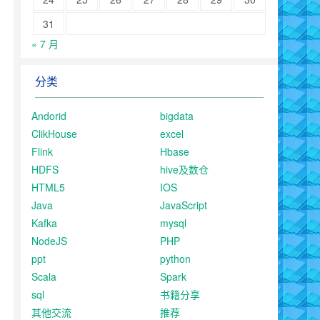
31
« 7 月
分类
Andorid
bigdata
ClikHouse
excel
Flink
Hbase
HDFS
hive及数仓
HTML5
IOS
Java
JavaScript
Kafka
mysql
NodeJS
PHP
ppt
python
Scala
Spark
sql
书籍分享
其他交流
推荐