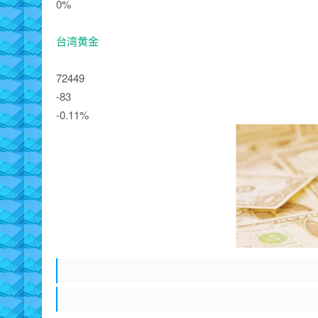
0%
台湾黄金
72449
-83
-0.11%