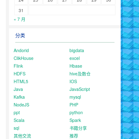
31
« 7 月
分类
Andorid
bigdata
ClikHouse
excel
Flink
Hbase
HDFS
hive及数仓
HTML5
IOS
Java
JavaScript
Kafka
mysql
NodeJS
PHP
ppt
python
Scala
Spark
sql
书籍分享
其他交流
推荐