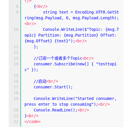
r/>
    {
<br/>
        string text = Encoding.UTF8.GetSt
ring(msg.Payload, 0, msg.Payload.Length);
<br/>
        Console.WriteLine($"Topic: {msg.T
opic} Partition: {msg.Partition} Offset: 
{msg.Offset} {text}");
<br/>
    };
    //订阅一个或者多个Topic
<br/>
    consumer.Subscribe(new[] { "testtopi
c" });
    //启动
<br/>
    consumer.Start();
    Console.WriteLine("Started consumer, 
press enter to stop consuming");
<br/>
    Console.ReadLine();
<br/>
}
<br/>
</code>