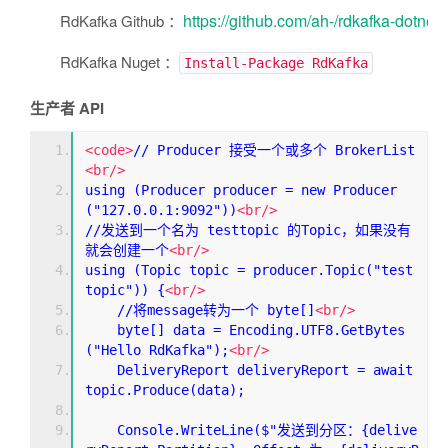
https://github.com/ah-/rdkafka-dotnet
RdKafka Github ：
RdKafka Nuget ：
Install-Package RdKafka
生产者 API
<code>
// Producer 接受一个或多个 BrokerList
<br/>
using (Producer producer = new Producer
("127.0.0.1:9092"))
<br/>
//发送到一个名为 testtopic 的Topic，如果没有
就会创建一个
<br/>
using (Topic topic = producer.Topic("test
topic")) {
<br/>
    //将message转为一个 byte[]
<br/>
    byte[] data = Encoding.UTF8.GetBytes
("Hello RdKafka");
<br/>
    DeliveryReport deliveryReport = await 
topic.Produce(data);
    Console.WriteLine($"发送到分区：{delive