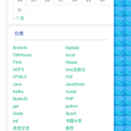
31
« 7 月
分类
Andorid
bigdata
ClikHouse
excel
Flink
Hbase
HDFS
hive及数仓
HTML5
IOS
Java
JavaScript
Kafka
mysql
NodeJS
PHP
ppt
python
Scala
Spark
sql
书籍分享
其他交流
推荐