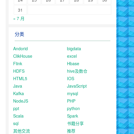
31
« 7 月
分类
Andorid
bigdata
ClikHouse
excel
Flink
Hbase
HDFS
hive及数仓
HTML5
IOS
Java
JavaScript
Kafka
mysql
NodeJS
PHP
ppt
python
Scala
Spark
sql
书籍分享
其他交流
推荐