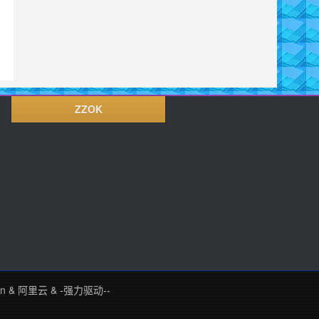
ZZOK
in
&
阿里云
&
-强力驱动--