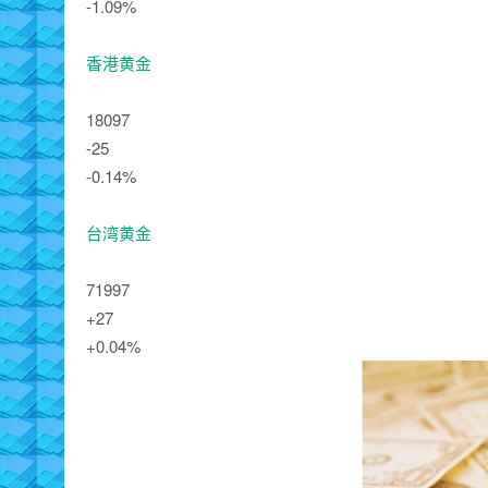
-1.09%
香港黄金
18097
-25
-0.14%
台湾黄金
71997
+27
+0.04%