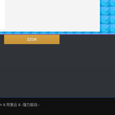
ZZOK
in
&
阿里云
&
-强力驱动--