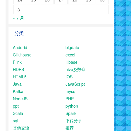
31
« 7 月
分类
Andorid
bigdata
ClikHouse
excel
Flink
Hbase
HDFS
hive及数仓
HTML5
IOS
Java
JavaScript
Kafka
mysql
NodeJS
PHP
ppt
python
Scala
Spark
sql
书籍分享
其他交流
推荐