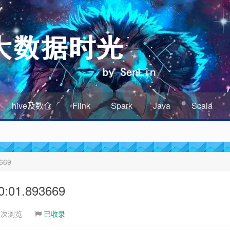
hive及数仓
Flink
Spark
Java
Scala
669
01.893669
7次浏览
已收录