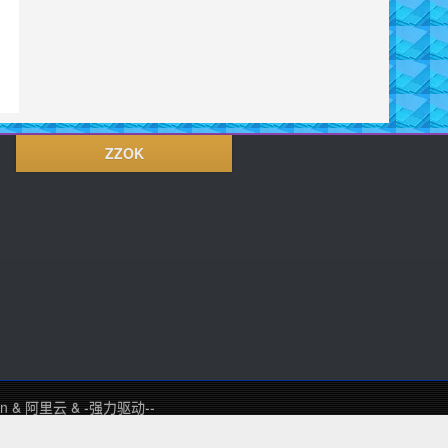
ZZOK
in
&
阿里云
&
-强力驱动--