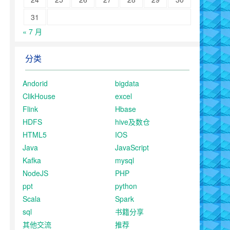
31
« 7 月
分类
Andorid
bigdata
ClikHouse
excel
Flink
Hbase
HDFS
hive及数仓
HTML5
IOS
Java
JavaScript
Kafka
mysql
NodeJS
PHP
ppt
python
Scala
Spark
sql
书籍分享
其他交流
推荐